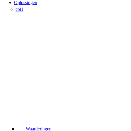
Oplossingen
col1
Waarderingen