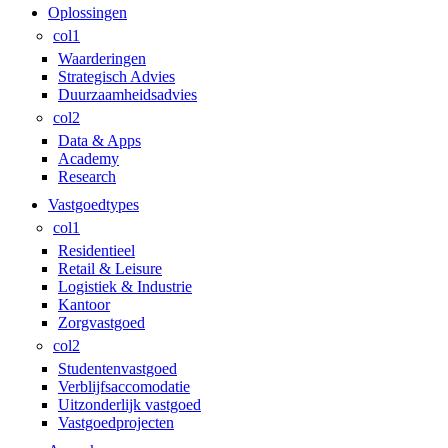
Oplossingen
col1
Waarderingen
Strategisch Advies
Duurzaamheidsadvies
col2
Data & Apps
Academy
Research
Vastgoedtypes
col1
Residentieel
Retail & Leisure
Logistiek & Industrie
Kantoor
Zorgvastgoed
col2
Studentenvastgoed
Verblijfsaccomodatie
Uitzonderlijk vastgoed
Vastgoedprojecten