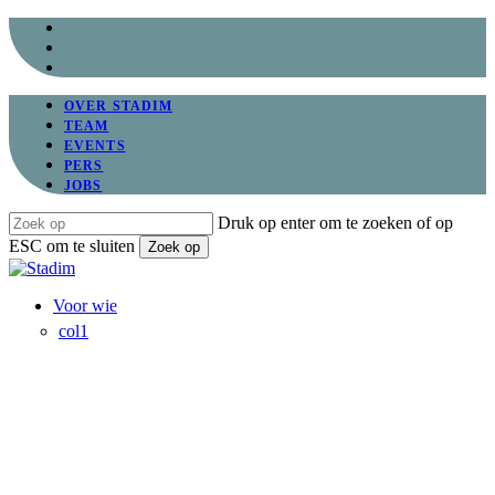
Overslaan
facebook
naar
linkedin
hoofdinhoud
instagram
OVER STADIM
TEAM
EVENTS
PERS
JOBS
Druk op enter om te zoeken of op
ESC om te sluiten
Zoek op
Sluiten
Zoeken
Menu
Voor wie
col1